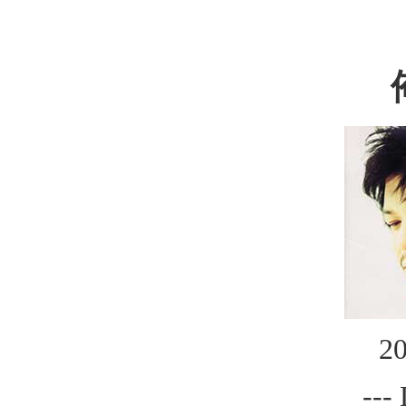
20
---